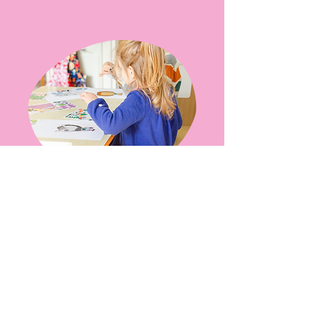
Privé
Speelafspraakjes
Zin in je eigen, onbegeleide
privé-speelsessie? Bekijk onze
boekingskalender voor
beschikbare tijdslots vanaf